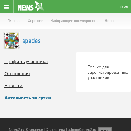
Вход
Лучшее
Хорошее
Набирающее популярность
Новое
spades
Профиль участника
Только для
зарегистрированных
Отношения
участников
Новости
Активность за сутки
News2.ru
:
О сервисе
|
Статистика
| admin@news2.ru