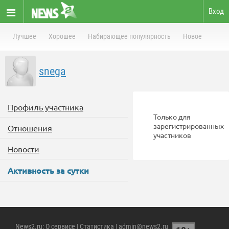
Вход
Лучшее
Хорошее
Набирающее популярность
Новое
snega
Профиль участника
Только для
зарегистрированных
Отношения
участников
Новости
Активность за сутки
News2.ru
:
О сервисе
|
Статистика
| admin@news2.ru