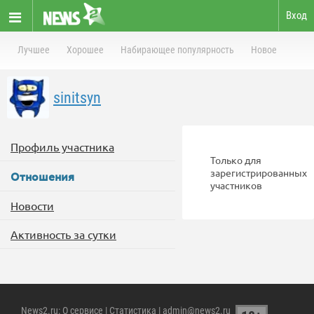
Вход
Лучшее
Хорошее
Набирающее популярность
Новое
sinitsyn
Профиль участника
Только для
зарегистрированных
Отношения
участников
Новости
Активность за сутки
News2.ru
:
О сервисе
|
Статистика
| admin@news2.ru