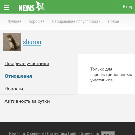
Вход
Лучшее
Хорошее
Набирающее популярность
Новое
shuron
Профиль участника
Только для
зарегистрированных
Отношения
участников
Новости
Активность за сутки
News2.ru
:
О сервисе
|
Статистика
| admin@news2.ru