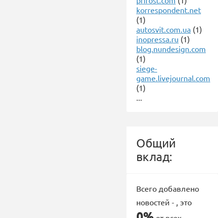
prirost.com
(1)
korrespondent.net
(1)
autosvit.com.ua
(1)
inopressa.ru
(1)
blog.nundesign.com
(1)
siege-
game.livejournal.com
(1)
...
Общий
вклад:
Всего добавлено
новостей -
, это
0%
от всех