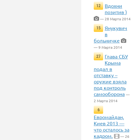
Вдохни
12
позитив )
— 28 Марта 2014
Янукувич
15
в
больничке
— 9 Марта 2014
Глава СБУ
27
Крыма
подал в
отставку –
оружие взяла
под контроль
самооборона
—
2 Марта 2014
6
Евромайдан,
Киев 2013 —
что осталось за
кадром.
— 26