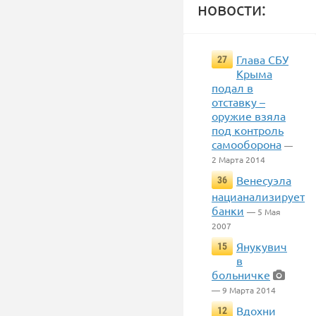
новости:
Глава СБУ
27
Крыма
подал в
отставку –
оружие взяла
под контроль
самооборона
—
2 Марта 2014
Венесуэла
36
нацианализирует
банки
— 5 Мая
2007
Янукувич
15
в
больничке
— 9 Марта 2014
Вдохни
12