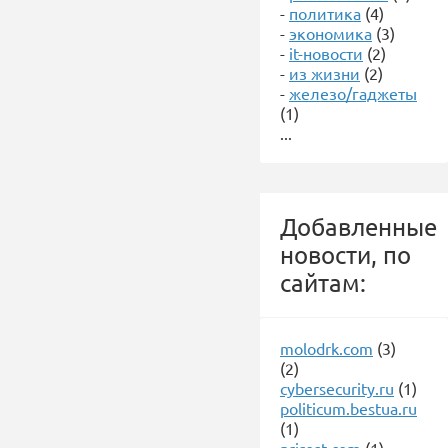
-
политика
(4)
-
экономика
(3)
-
it-новости
(2)
-
из жизни
(2)
-
железо/гаджеты
(1)
...
Добавленные
новости, по
сайтам:
molodrk.com
(3)
(2)
cybersecurity.ru
(1)
politicum.bestua.ru
(1)