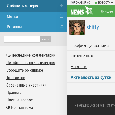
КОРОНАВИРУС
НОВОСТИ
Добавить материал
Лучшее
Метки
shifty
Регионы
Профиль участника
Последние комментарии
Отношения
Читайте новости в телеграм
Новости
Сообщить об ошибке
Активность за сутки
Топ сайтов
Забаненные участники
Правила
Частые вопросы
News2.ru
:
О сервисе
|
Стат
Ночная тема