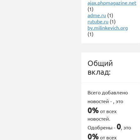
ajax.phpmagazine.net
(1)
adme.ru
(1)
rutube.ru
(1)
by.milinkevich.org
(1)
Общий
вклад:
Всего добавлено
новостей -
, это
0%
от всех
новостей.
0
Одобрены -
, это
0%
от всех