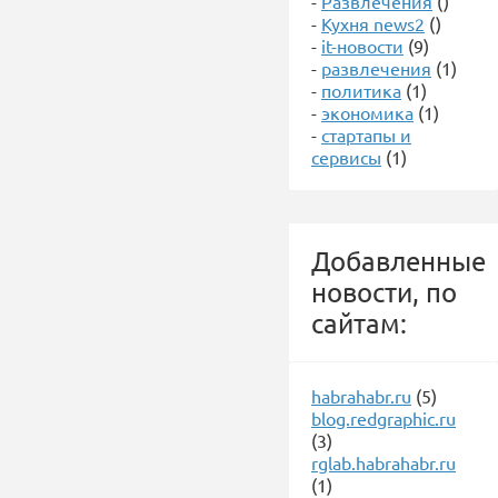
-
Развлечения
()
-
Кухня news2
()
-
it-новости
(9)
-
развлечения
(1)
-
политика
(1)
-
экономика
(1)
-
стартапы и
сервисы
(1)
Добавленные
новости, по
сайтам:
habrahabr.ru
(5)
blog.redgraphic.ru
(3)
rglab.habrahabr.ru
(1)