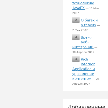
технологию
JavaFX
— 11 Мая
2007
О багах и
2
о героях
—
2 Мая 2007
Время
3
веб-
интеграции
—
30 Апреля 2007
Rich
4
Internet
Application и
управление
контентом
— 28
Апреля 2007
Добавленные