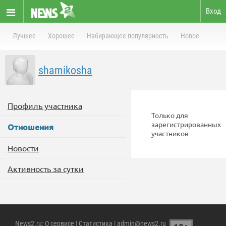
Вход
Лучшее
Хорошее
Набирающее популярность
Новое
shamikosha
Профиль участника
Только для
зарегистрированных
Отношения
участников
Новости
Активность за сутки
News2.ru
:
О сервисе
|
Статистика
| admin@news2.ru