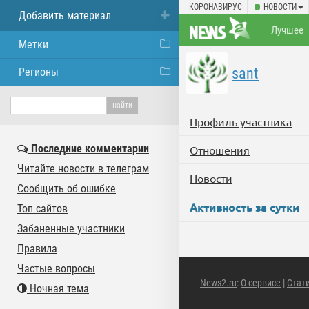
КОРОНАВИРУС
НОВОСТИ
Добавить материал
Лучшее
Метки
sant
Регионы
Профиль участника
Последние комментарии
Отношения
Читайте новости в телеграм
Новости
Сообщить об ошибке
Активность за сутки
Топ сайтов
Забаненные участники
Правила
Частые вопросы
News2.ru
:
О сервисе
|
Стат
Ночная тема