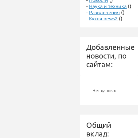
-
Наука и техника
()
-
Развлечения
()
-
Кухня news2
()
Добавленные
новости, по
сайтам:
Нет данных
Общий
вклад: