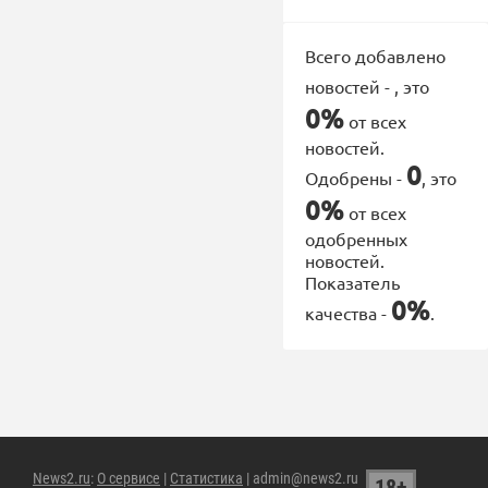
Всего добавлено
новостей -
, это
0%
от всех
новостей.
0
Одобрены -
, это
0%
от всех
одобренных
новостей.
Показатель
0%
качества -
.
News2.ru
:
О сервисе
|
Статистика
| admin@news2.ru
18+