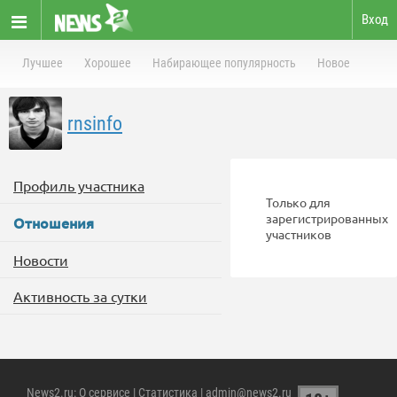
Вход
Лучшее
Хорошее
Набирающее популярность
Новое
rnsinfo
Профиль участника
Только для
зарегистрированных
Отношения
участников
Новости
Активность за сутки
News2.ru
:
О сервисе
|
Статистика
| admin@news2.ru