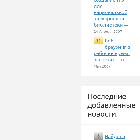
для
национальной
электронной
библиотеки
—
24 Апреля 2007
Веб-
24
браузинг в
рабочее время
запретят
— 11
Мая 2007
Последние
добавленные
новости:
Найдена
6