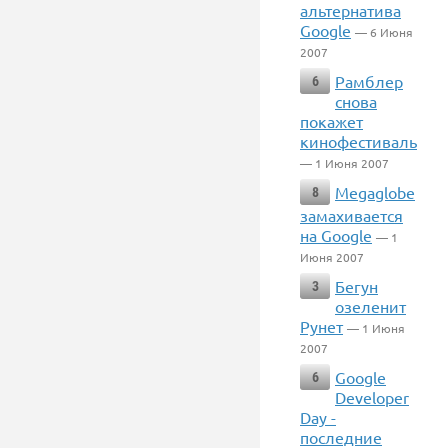
альтернатива
Google
— 6 Июня
2007
Рамблер
6
снова
покажет
кинофестиваль
— 1 Июня 2007
Megaglobe
8
замахивается
на Google
— 1
Июня 2007
Бегун
3
озеленит
Рунет
— 1 Июня
2007
Google
6
Developer
Day -
последние