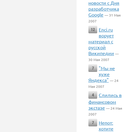
новости с Дня
разработчика
Google
— 31 Мая
2007
Enci.ru
12
ворует
материал с
русской
Википедии
—
30 Мая 2007
"Мы не
7
хуже
Яндекса"
— 24
Мая 2007
Слились в
4
финансовом
экстазе
— 24 Мая
2007
Непот:
7
хотите