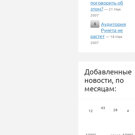
поговорить об
этом?
— 21 Мая
2007
Аудитория
6
Рунета не
растет
— 18 Мая
2007
Добавленные
новости, по
месяцам:
43
28
12
4
3/2007
6/2007