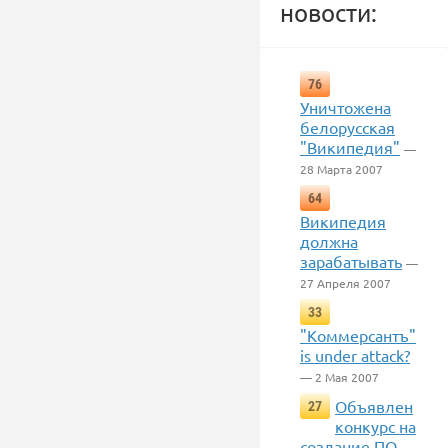
новости:
76
Уничтожена
белорусская
"Википедия"
—
28 Марта 2007
64
Википедия
должна
зарабатывать
—
27 Апреля 2007
33
"Коммерсантъ"
is under attack?
— 2 Мая 2007
Объявлен
27
конкурс на
создание ПО