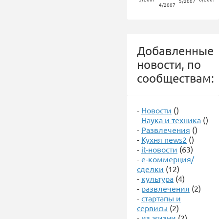
5/2007
4/2007
Добавленные
новости, по
сообществам:
-
Новости
()
-
Наука и техника
()
-
Развлечения
()
-
Кухня news2
()
-
it-новости
(63)
-
е-коммерция/
сделки
(12)
-
культура
(4)
-
развлечения
(2)
-
стартапы и
сервисы
(2)
-
из жизни
(2)