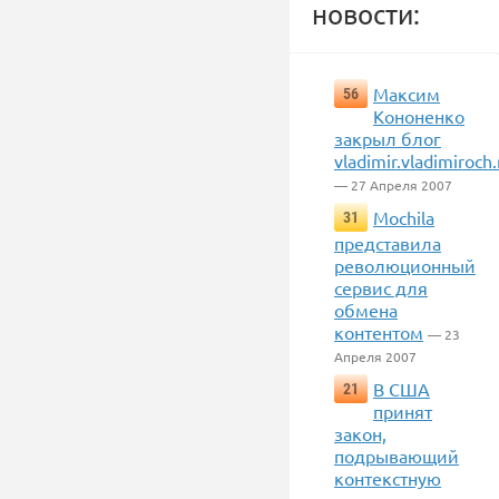
новости:
Максим
56
Кононенко
закрыл блог
vladimir.vladimiroch.
— 27 Апреля 2007
Mochila
31
представила
революционный
сервис для
обмена
контентом
— 23
Апреля 2007
В США
21
принят
закон,
подрывающий
контекстную