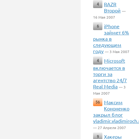
RAZR
4
Второй
—
16 Мая 2007
iPhone
6
займет 6%
рынка в
следующем
году
— 3 Мая 2007
Microsoft
4
включается в
торги за
агентство 24/7
Real Media
— 3
Мая 2007
Максим
56
Кононенко
закрыл блог
vladimir.vladimiroch.
— 27 Апреля 2007
Хакеры
9