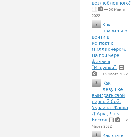
возлюбленного?
— 30 Марта
2022
Как
7
правильно
войти в
контакт с
миллионером.
На примере
фильма
"Игрушка".
— 16 Марта 2022
Как
3
девушке
выиграть свой
первый бой!
Украина. Жанна
Д’Арк , Люк
Бессон
— 2
Марта 2022
Как стать
1