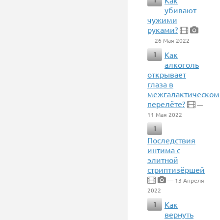
Как
1
убивают
чужими
руками?
— 26 Мая 2022
Как
1
алкоголь
открывает
глаза в
межгалактическом
перелёте?
—
11 Мая 2022
1
Последствия
интима с
элитной
стриптизёршей
— 13 Апреля
2022
Как
1
вернуть