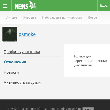
Вход
Лучшее
Хорошее
Набирающее популярность
Новое
psmoke
Профиль участника
Только для
зарегистрированных
Отношения
участников
Новости
Активность за сутки
News2.ru
:
О сервисе
|
Статистика
| admin@news2.ru