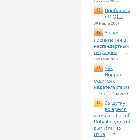
Декабря 2007
Проблемы
93
с ICQ
—
30 Марта 2007
Знаки
42
препинания в
нестандартных
ситуациях
— 27
Октября 2007
Чак
36
Норрис
судится с
издательством
— 26 Декабря 2007
За шутку
42
во время
матча по Call of
Duty 4 студента
выгнали из
ВУЗа
— 17