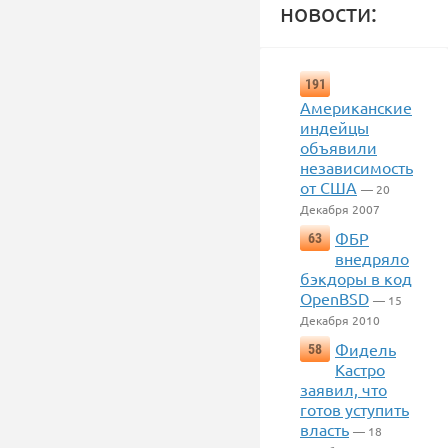
новости:
191
Американские
индейцы
объявили
независимость
от США
— 20
Декабря 2007
ФБР
63
внедряло
бэкдоры в код
OpenBSD
— 15
Декабря 2010
Фидель
58
Кастро
заявил, что
готов уступить
власть
— 18