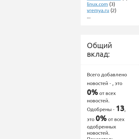
linux.com
(3)
vremya.ru
(2)
...
Общий
вклад:
Всего добавлено
новостей -
, это
0%
от всех
новостей.
13
Одобрены -
,
0%
это
от всех
одобренных
новостей.
Показатель