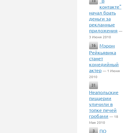
"В
15
контакте"
начал брать
деньги за
рекламные
приложения
—
3 Июня 2010
Мэром
16
Рейкьявика
станет
комедийный
актер
— 1 Июня
2010
31
Неапольские
пиццерии
уличили в
топке печей
гробами
— 18
Мая 2010
ПО
3