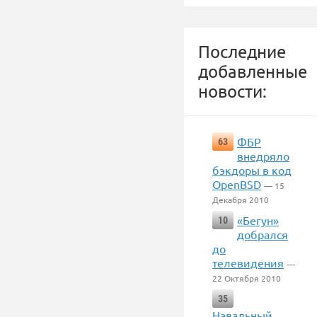
Последние
добавленные
новости:
ФБР
63
внедряло
бэкдоры в код
OpenBSD
— 15
Декабря 2010
«Бегун»
10
добрался
до
телевидения
—
22 Октября 2010
35
Навальный