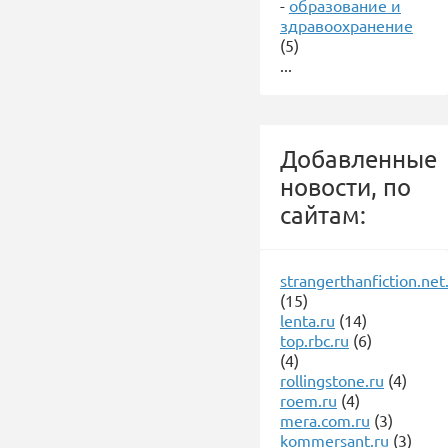
-
образование и
здравоохранение
(5)
...
Добавленные
новости, по
сайтам:
strangerthanfiction.net
(15)
lenta.ru
(14)
top.rbc.ru
(6)
(4)
rollingstone.ru
(4)
roem.ru
(4)
mera.com.ru
(3)
kommersant.ru
(3)