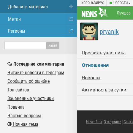
КОРОНАВИРУС
НОВОСТИ
Добавить материал
Лучшее
Метки
pryanik
Регионы
Профиль участника
Последние комментарии
Отношения
Читайте новости в телеграм
Новости
Сообщить об ошибке
Активность за сутки
Топ сайтов
Забаненные участники
Правила
Частые вопросы
News2.ru
:
О сервисе
|
Стат
Ночная тема