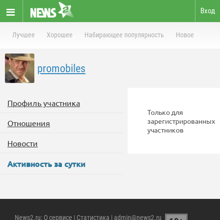
Вход
Лучшее
Хорошее
Набирающее популярность
Новое
promobiles
Профиль участника
Только для
зарегистрированных
Отношения
участников
Новости
Активность за сутки
News2.ru
:
О сервисе
|
Статистика
| admin@news2.ru