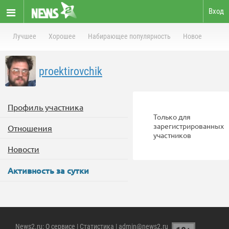
Вход
Лучшее
Хорошее
Набирающее популярность
Новое
proektirovchik
Профиль участника
Только для
зарегистрированных
Отношения
участников
Новости
Активность за сутки
News2.ru
:
О сервисе
|
Статистика
| admin@news2.ru