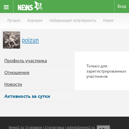
Вход
Лучшее
Хорошее
Набирающее популярность
Новое
poizun
Профиль участника
Только для
зарегистрированных
Отношения
участников
Новости
Активность за сутки
News2.ru
:
О сервисе
|
Статистика
| admin@news2.ru