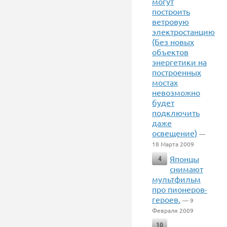
могут
построить
ветровую
электростанцию
(Без новых
объектов
энергетики на
построенных
мостах
невозможно
будет
подключить
даже
освещение)
—
18 Марта 2009
Японцы
4
снимают
мультфильм
про пионеров-
героев.
— 9
Февраля 2009
10