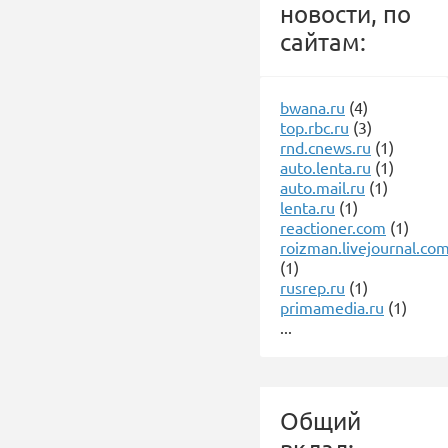
новости, по
сайтам:
bwana.ru
(4)
top.rbc.ru
(3)
rnd.cnews.ru
(1)
auto.lenta.ru
(1)
auto.mail.ru
(1)
lenta.ru
(1)
reactioner.com
(1)
roizman.livejournal.co
(1)
rusrep.ru
(1)
primamedia.ru
(1)
...
Общий