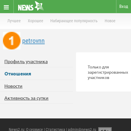
Вход
Лучшее
Хорошее
Набирающее популярность
Новое
petrovnn
Профиль участника
Только для
зарегистрированных
Отношения
участников
Новости
Активность за сутки
News2.ru
:
О сервисе
|
Статистика
| admin@news2.ru