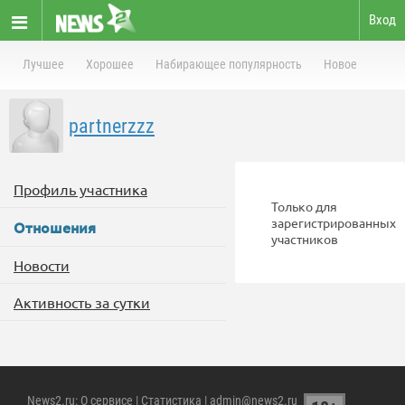
Вход
Лучшее
Хорошее
Набирающее популярность
Новое
partnerzzz
Профиль участника
Только для
зарегистрированных
Отношения
участников
Новости
Активность за сутки
News2.ru
:
О сервисе
|
Статистика
| admin@news2.ru