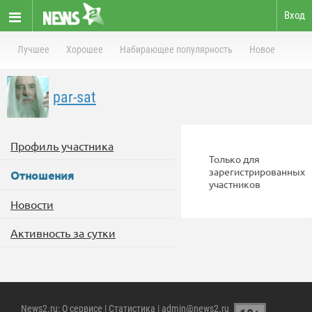
Вход
Лучшее
Хорошее
Набирающее популярность
Новое
par-sat
Профиль участника
Только для
зарегистрированных
Отношения
участников
Новости
Активность за сутки
News2.ru
:
О сервисе
|
Статистика
| admin@news2.ru