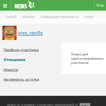
Вход
Лучшее
Хорошее
Набирающее популярность
Новое
oreo_vanilla
Профиль участника
Только для
зарегистрированных
Отношения
участников
Новости
Активность за сутки
News2.ru
:
О сервисе
|
Статистика
| admin@news2.ru