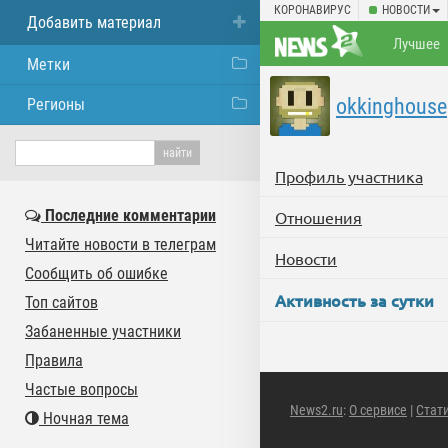
КОРОНАВИРУС
НОВОСТИ
Добавить материал
Лучшее
Метки
okkinghouse
Регионы
Профиль участника
Последние комментарии
Отношения
Читайте новости в телеграм
Новости
Сообщить об ошибке
Активность за сутки
Топ сайтов
Забаненные участники
Правила
Частые вопросы
News2.ru
:
О сервисе
|
Стат
Ночная тема