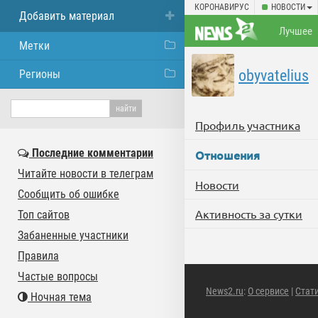
КОРОНАВИРУС
НОВОСТИ
Добавить материал
Лучшее
Метки
obyvatelius
Регионы
Профиль участника
Последние комментарии
Отношения
Читайте новости в телеграм
Новости
Сообщить об ошибке
Активность за сутки
Топ сайтов
Забаненные участники
Правила
Частые вопросы
News2.ru
:
О сервисе
|
Стат
Ночная тема