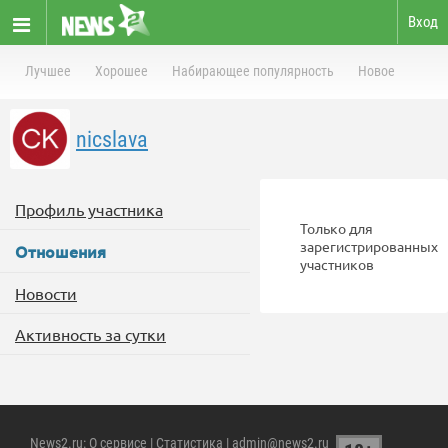
Вход
Лучшее
Хорошее
Набирающее популярность
Новое
nicslava
Профиль участника
Только для
зарегистрированных
Отношения
участников
Новости
Активность за сутки
News2.ru
:
О сервисе
|
Статистика
| admin@news2.ru