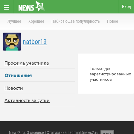
Вход
Лучшее
Хорошее
Набирающее популярность
Новое
natbor19
Профиль участника
Только для
зарегистрированных
Отношения
участников
Новости
Активность за сутки
News2.ru
:
О сервисе
|
Статистика
| admin@news2.ru