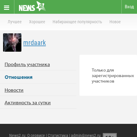
Вход
Лучшее
Хорошее
Набирающее популярность
Новое
mrdaark
Профиль участника
Только для
зарегистрированных
Отношения
участников
Новости
Активность за сутки
News2.ru
:
О сервисе
|
Статистика
| admin@news2.ru