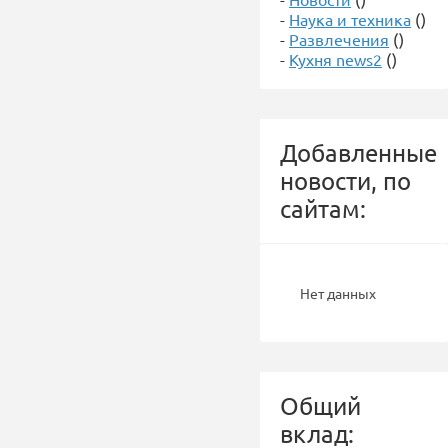
-
Наука и техника
()
-
Развлечения
()
-
Кухня news2
()
Добавленные
новости, по
сайтам:
Нет данных
Общий
вклад: