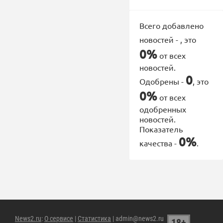
Всего добавлено
новостей -
, это
0%
от всех
новостей.
0
Одобрены -
, это
0%
от всех
одобренных
новостей.
Показатель
0%
качества -
.
News2.ru
:
О сервисе
|
Статистика
| admin@news2.ru
18+