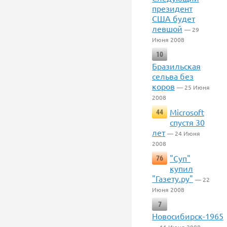
президент
США будет
левшой
— 29
Июня 2008
10
Бразильская
сельва без
коров
— 25 Июня
2008
Microsoft
44
спустя 30
лет
— 24 Июня
2008
"Суп"
76
купил
"Газету.ру"
— 22
Июня 2008
7
Новосибирск-1965