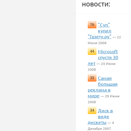
новости:
"Суп"
76
купил
"Газету.ру"
— 22
Июня 2008
Microsoft
44
спустя 30
лет
— 24 Июня
2008
Самая
35
большая
реклама в
мире
— 29 Июня
2008
Диск в
34
виде
дискеты
— 4
Декабря 2007