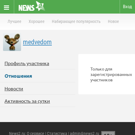
Вход
Лучшее
Хорошее
Набирающее популярность
Новое
medvedom
Профиль участника
Только для
зарегистрированных
Отношения
участников
Новости
Активность за сутки
News2.ru
:
О сервисе
|
Статистика
| admin@news2.ru