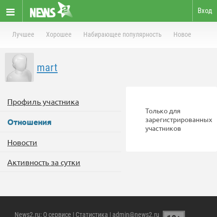
Вход
Лучшее
Хорошее
Набирающее популярность
Новое
mart
Профиль участника
Только для
зарегистрированных
Отношения
участников
Новости
Активность за сутки
News2.ru
:
О сервисе
|
Статистика
| admin@news2.ru