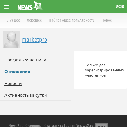
Вход
Лучшее
Хорошее
Набирающее популярность
Новое
marketpro
Профиль участника
Только для
зарегистрированных
Отношения
участников
Новости
Активность за сутки
News2.ru
:
О сервисе
|
Статистика
| admin@news2.ru