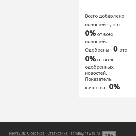
Всего добавлено
новостей -
, это
0%
от всех
новостей.
0
Одобрены -
, это
0%
от всех
одобренных
новостей.
Показатель
0%
качества -
.
News2.ru
:
О сервисе
|
Статистика
| admin@news2.ru
18+