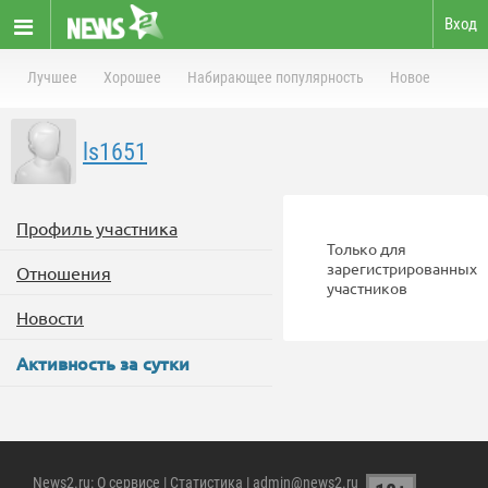
Вход
Лучшее
Хорошее
Набирающее популярность
Новое
ls1651
Профиль участника
Только для
зарегистрированных
Отношения
участников
Новости
Активность за сутки
News2.ru
:
О сервисе
|
Статистика
| admin@news2.ru