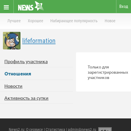
Вход
Лучшее
Хорошее
Набирающее популярность
Новое
lifeformation
Профиль участника
Только для
зарегистрированных
Отношения
участников
Новости
Активность за сутки
News2.ru
:
О сервисе
|
Статистика
| admin@news2.ru