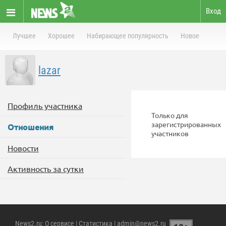
Вход
Лучшее
Хорошее
Набирающее популярность
Новое
lazar
Профиль участника
Только для
зарегистрированных
Отношения
участников
Новости
Активность за сутки
News2.ru
:
О сервисе
|
Статистика
| admin@news2.ru