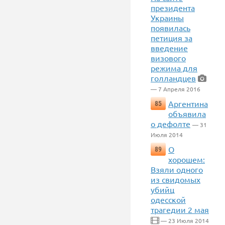
президента
Украины
появилась
петиция за
введение
визового
режима для
голландцев
— 7 Апреля 2016
Аргентина
85
объявила
о дефолте
— 31
Июля 2014
О
89
хорошем:
Взяли одного
из свидомых
убийц
одесской
трагедии 2 мая
— 23 Июля 2014