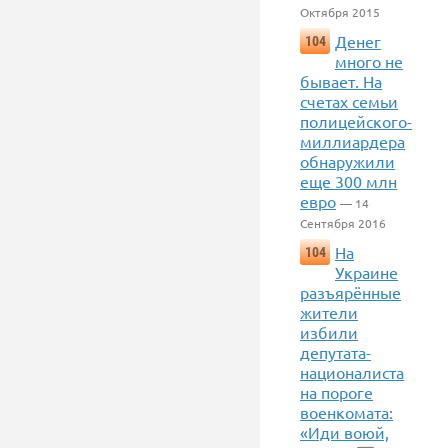
Октября 2015
Денег
104
много не
бывает. На
счетах семьи
полицейского-
миллиардера
обнаружили
еще 300 млн
евро
— 14
Сентября 2016
На
104
Украине
разъярённые
жители
избили
депутата-
националиста
на пороге
военкомата:
«Иди воюй,