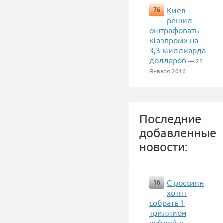
Киев
76
решил
оштрафовать
«Газпром» на
3,3 миллиарда
долларов
— 22
Января 2016
Последние
добавленные
новости:
С россиян
16
хотят
собрать 1
триллион
рублей в