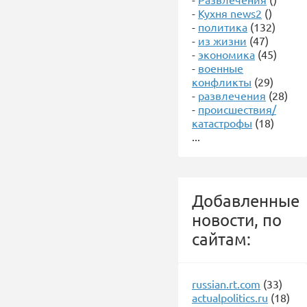
-
Кухня news2
()
-
политика
(132)
-
из жизни
(47)
-
экономика
(45)
-
военные
конфликты
(29)
-
развлечения
(28)
-
происшествия/
катастрофы
(18)
...
Добавленные
новости, по
сайтам:
russian.rt.com
(33)
actualpolitics.ru
(18)