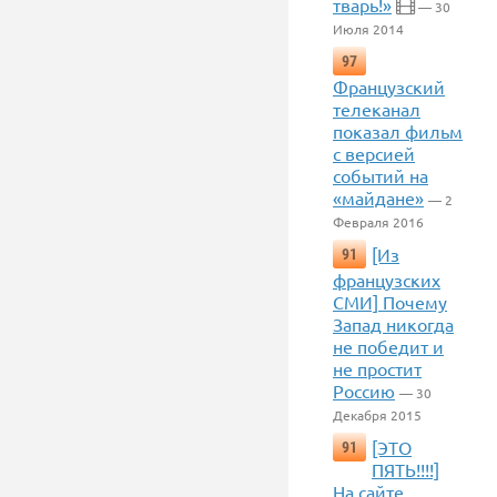
тварь!»
— 30
Июля 2014
97
Французский
телеканал
показал фильм
с версией
событий на
«майдане»
— 2
Февраля 2016
[Из
91
французских
СМИ] Почему
Запад никогда
не победит и
не простит
Россию
— 30
Декабря 2015
[ЭТО
91
ПЯТЬ!!!!]
На сайте