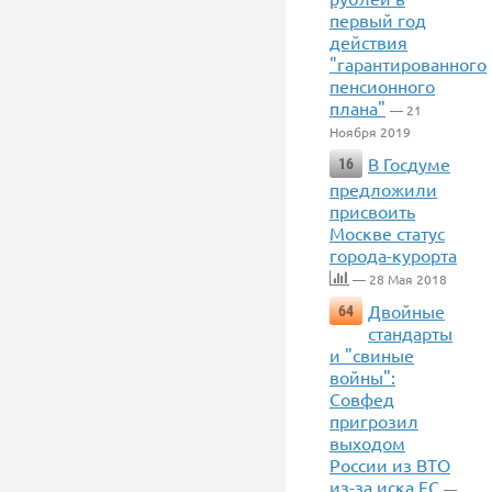
первый год
действия
"гарантированного
пенсионного
плана"
— 21
Ноября 2019
В Госдуме
16
предложили
присвоить
Москве статус
города-курорта
— 28 Мая 2018
Двойные
64
стандарты
и "свиные
войны":
Совфед
пригрозил
выходом
России из ВТО
из-за иска ЕС
—