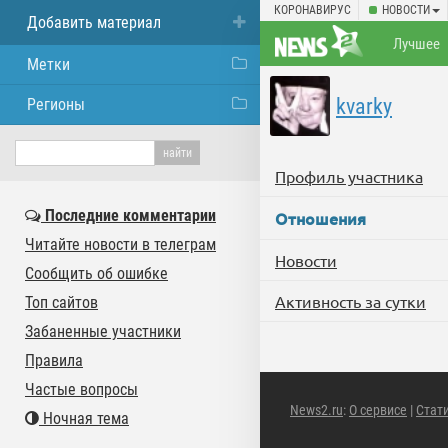
КОРОНАВИРУС
НОВОСТИ
Добавить материал
Лучшее
Метки
kvarky
Регионы
Профиль участника
Последние комментарии
Отношения
Читайте новости в телеграм
Новости
Сообщить об ошибке
Активность за сутки
Топ сайтов
Забаненные участники
Правила
Частые вопросы
News2.ru
:
О сервисе
|
Стат
Ночная тема