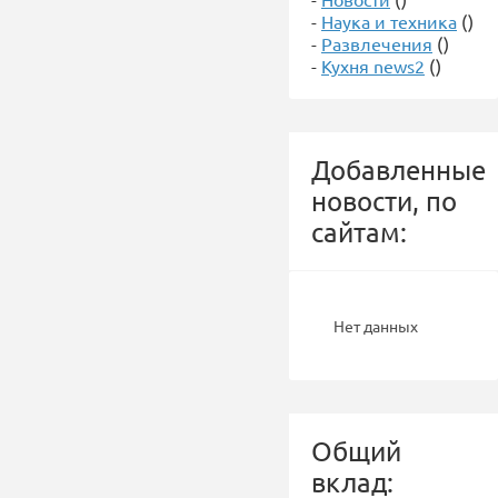
-
Наука и техника
()
-
Развлечения
()
-
Кухня news2
()
Добавленные
новости, по
сайтам:
Нет данных
Общий
вклад: