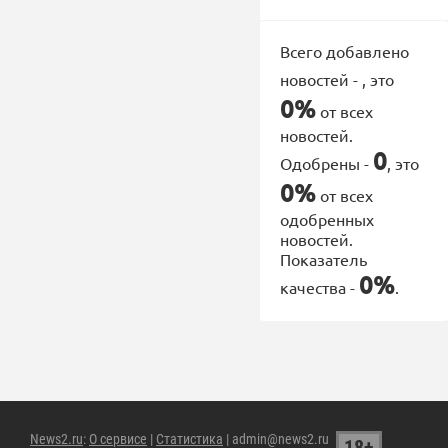
Всего добавлено
новостей -
, это
0%
от всех
новостей.
0
Одобрены -
, это
0%
от всех
одобренных
новостей.
Показатель
0%
качества -
.
News2.ru
:
О сервисе
|
Статистика
| admin@news2.ru
18+