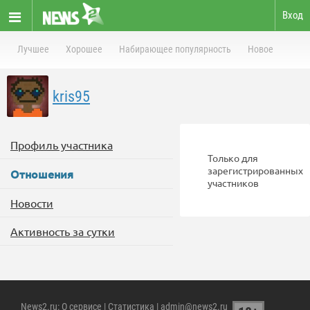
Вход
Лучшее
Хорошее
Набирающее популярность
Новое
kris95
Профиль участника
Только для
зарегистрированных
Отношения
участников
Новости
Активность за сутки
News2.ru
:
О сервисе
|
Статистика
| admin@news2.ru