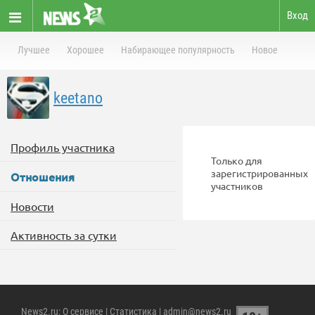
Вход
Лучшее
Хорошее
Набирающее популярность
Новое
keetano
Профиль участника
Только для
зарегистрированных
Отношения
участников
Новости
Активность за сутки
News2.ru
:
О сервисе
|
Статистика
| admin@news2.ru