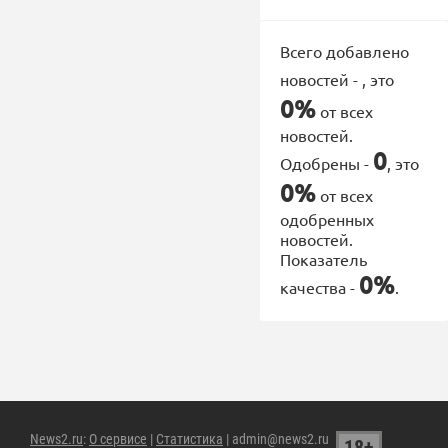
Всего добавлено
новостей -
, это
0%
от всех
новостей.
0
Одобрены -
, это
0%
от всех
одобренных
новостей.
Показатель
0%
качества -
.
News2.ru
:
О сервисе
|
Статистика
| admin@news2.ru
18+