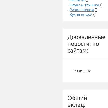
-
Наука и техника
()
-
Развлечения
()
-
Кухня news2
()
Добавленные
новости, по
сайтам:
Нет данных
Общий
вклад: