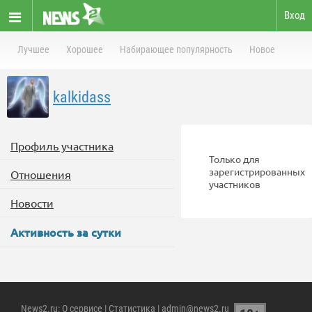
Вход
Лучшее
Хорошее
Набирающее популярность
Новое
kalkidass
Профиль участника
Только для
зарегистрированных
Отношения
участников
Новости
Активность за сутки
News2.ru
:
О сервисе
|
Статистика
| admin@news2.ru