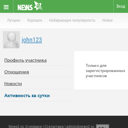
Вход
Лучшее
Хорошее
Набирающее популярность
Новое
john123
Профиль участника
Только для
зарегистрированных
Отношения
участников
Новости
Активность за сутки
News2.ru
:
О сервисе
|
Статистика
| admin@news2.ru