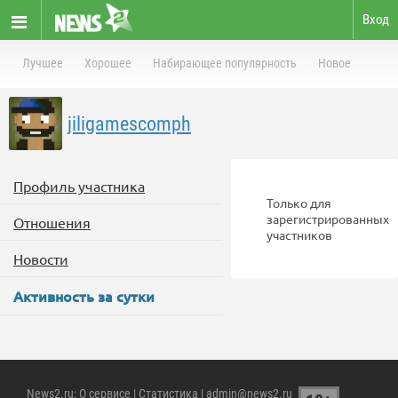
Вход
Лучшее
Хорошее
Набирающее популярность
Новое
jiligamescomph
Профиль участника
Только для
зарегистрированных
Отношения
участников
Новости
Активность за сутки
News2.ru
:
О сервисе
|
Статистика
| admin@news2.ru