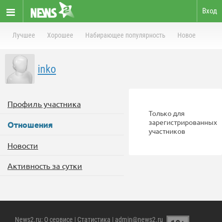
Вход
Лучшее
Хорошее
Набирающее популярность
Новое
inko
Профиль участника
Только для
зарегистрированных
Отношения
участников
Новости
Активность за сутки
News2.ru
:
О сервисе
|
Статистика
| admin@news2.ru