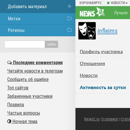
КОРОНАВИРУС
НОВОСТИ
Добавить материал
Лучшее
Метки
infleims
Регионы
Профиль участника
Последние комментарии
Отношения
Читайте новости в телеграм
Новости
Сообщить об ошибке
Активность за сутки
Топ сайтов
Забаненные участники
Правила
Частые вопросы
News2.ru
:
О сервисе
|
Стат
Ночная тема